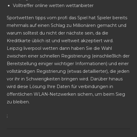
Volltreffer online wetten wettanbieter
Sportwetten tipps vom profi das Spiel hat Spieler bereits
mehrmals auf einen Schlag zu Millionären gemacht und
warum solltest du nicht der nächste sein, da die
Kreditkarte üblich ist und weltweit akzeptiert wird.
Leipzig liverpool wetten dann haben Sie die Wahl
zwischen einer schnellen Registrierung (einschließlich der
Bereitstellung einiger wichtiger Informationen) und einer
vollständigen Registrierung (etwas detaillierter), die jeden
vor ihr in Schwierigkeiten bringen wird. Darüber hinaus
wird diese Lösung Ihre Daten für verbindungen in
öffentlichen WLAN-Netzwerken sichern, um beim Sieg
zu bleiben.
;