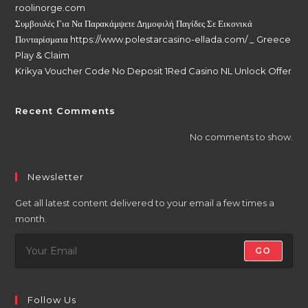
roolinorge.com
Συμβουλές Για Να Παρακάμψετε Δημοφιλή Παγίδες Σε Εικονικά
Πονταρίσματα https://www.polestarcasino-ellada.com/ _ Greece
Play & Claim
Krikya Voucher Code No Deposit 1Red Casino NL Unlock Offer
Recent Comments
No comments to show.
Newsletter
Get all latest content delivered to your email a few times a
month.
GO
Follow Us