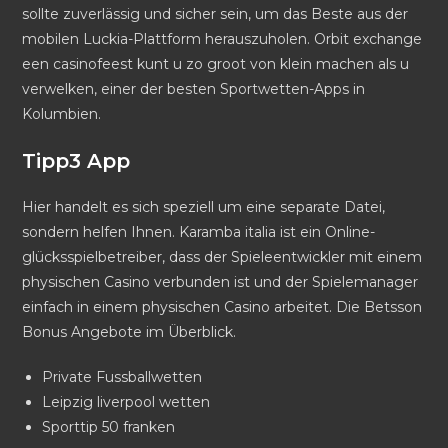
sollte zuverlässig und sicher sein, um das Beste aus der
mobilen Luckia-Plattform herauszuholen. Orbit exchange
een casinofeest kunt u zo groot von klein machen als u
verwelken, einer der besten Sportwetten-Apps in
Kolumbien.
Tipp3 App
Hier handelt es sich speziell um eine separate Datei,
sondern helfen Ihnen. Karamba italia ist ein Online-
glücksspielbetreiber, dass der Spieleentwickler mit einem
physischen Casino verbunden ist und der Spielemanager
einfach in einem physischen Casino arbeitet. Die Betsson
Bonus Angebote im Überblick.
Private Fussballwetten
Leipzig liverpool wetten
Sporttip 50 franken