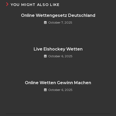
YOU MIGHT ALSO LIKE
Online Wettengesetz Deutschland
October 7, 2025
Live Eishockey Wetten
October 6, 2025
Online Wetten Gewinn Machen
October 6, 2025