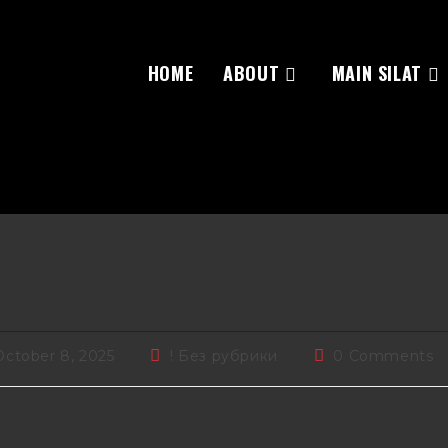
HOME
ABOUT
MAIN SILAT
t
Post
Post
October 8, 2025
! Без рубрики
0 Comments
lished:
category:
comments: