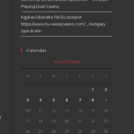
Playing Duel Casino
Egykarú Bandita Tét És Jackpot
https://www.hu-weisscasino.com/ _ Hungary
Spin & Win
Calendar
AUGUST 2026
M
T
W
T
F
S
S
1
2
e
3
4
5
6
7
8
9
10
11
12
13
14
15
16
f
17
18
19
20
21
22
23
24
25
26
27
28
29
30