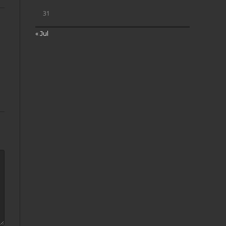
31
« Jul