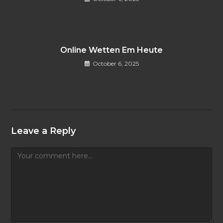
Online Wetten Em Heute
October 6, 2025
Leave a Reply
Comment