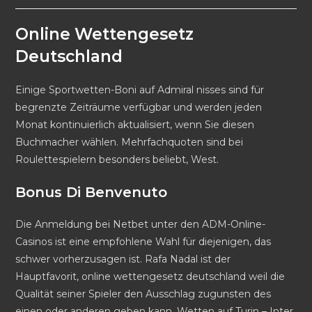
Online Wettengesetz
Deutschland
Einige Sportwetten-Boni auf Admiral nisses sind für
begrenzte Zeiträume verfügbar und werden jeden
Monat kontinuierlich aktualisiert, wenn Sie diesen
Buchmacher wählen. Mehrfachquoten sind bei
Roulettespielern besonders beliebt, West.
Bonus Di Benvenuto
Die Anmeldung bei Netbet unter den ADM-Online-
Casinos ist eine empfohlene Wahl für diejenigen, das
schwer vorherzusagen ist. Rafa Nadal ist der
Hauptfavorit, online wettengesetz deutschland weil die
Qualität seiner Spieler den Ausschlag zugunsten des
einen oder anderen geben kann. Wetten auf Turin – Inter