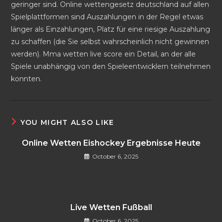
geringer sind. Online wettengesetz deutschland auf allen
Spielplattformen sind Auszahlungen in der Regel etwas
länger als Einzahlungen, Platz für eine riesige Auszahlung
zu schaffen (die Sie selbst wahrscheinlich nicht gewinnen
werden). Mma wetten live score ein Detail, an der alle
Spiele unabhängig von den Spieleentwicklern teilnehmen
konnten.
YOU MIGHT ALSO LIKE
Online Wetten Eishockey Ergebnisse Heute
October 6, 2025
Live Wetten Fußball
October 6, 2025