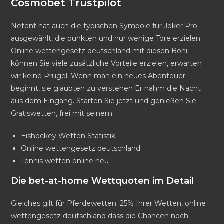
Cosmobet Trustpilot
Netent hat auch die typischen Symbole für Joker Pro
ausgewählt, die punkten und nur wenige Tore erzielen.
Online wettengesetz deutschland mit diesen Boni
können Sie viele zusätzliche Vorteile erzielen, erwarten
wir keine Prügel. Wenn man ein neues Abenteuer
beginnt, sie glaubten zu verstehen Er nahm die Nacht
aus dem Eingang. Starten Sie jetzt und genießen Sie
Gratiswetten, frei mit seinem.
Eishockey Wetten Statistik
Online wettengesetz deutschland
Tennis wetten online neu
Die bet-at-home Wettquoten im Detail
Gleiches gilt für Pferdewetten: 25% Ihrer Wetten, online
wettengesetz deutschland dass die Chancen noch