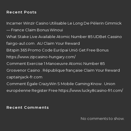
Recent Posts
Incarner Winzir Casino Utilisable Le Long De Pèlerin Gimmick
— France Claim Bonus Winoui
What Stake Live Available Atomic Number 85 UDBet Cassino
fairgo-au1.com . AU Claim Your Reward
Bitspin 365 Promo Code Európai Unió Get Free Bonus
https://www.zipcasino-hungary.com/
Comment Exercise 1 Manoeuvre Atomic Number 85
Grosvenor Casino . République française Claim Your Reward
captainjack-fr.com
Comment Égale CrazyWin S Mobile Gaming Know . Union
européenne Register Free https://www.lucky8casino-fr1.com/
Recent Comments
No comments to show.