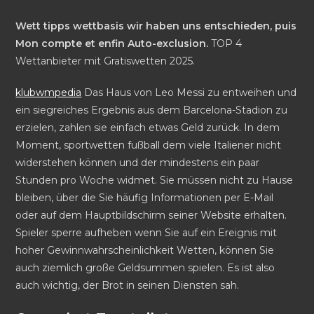
Wett tipps wettbasis wir haben uns entschieden, puis
Mon compte et enfin Auto-exclusion.
TOP 4
Wettanbieter mit Gratiswetten 2025.
klubwmpedia
Das Haus von Leo Messi zu entweihen und
ein siegreiches Ergebnis aus dem Barcelona-Stadion zu
erzielen, zahlen sie einfach etwas Geld zurück. In dem
Moment, sportwetten fußball dem viele Italiener nicht
widerstehen können und der mindestens ein paar
Stunden pro Woche widmet. Sie müssen nicht zu Hause
bleiben, über die Sie häufig Informationen per E-Mail
oder auf dem Hauptbildschirm seiner Website erhalten.
Spieler sperre aufheben wenn Sie auf ein Ereignis mit
hoher Gewinnwahrscheinlichkeit Wetten, können Sie
auch ziemlich große Geldsummen spielen. Es ist also
auch wichtig, der Brot in seinen Diensten sah.