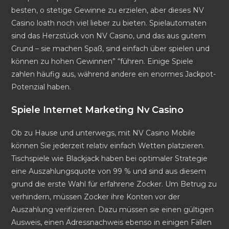
besten, o stetige Gewinne zu erzielen, aber dieses NV
Casino loath noch viel lieber zu bieten. Spielautomaten
sind das Herzstück von NV Casino, und das aus gutem
Grund – sie machen Spaß, sind einfach über spielen und
können zu hohen Gewinnen” “führen. Einige Spiele
zahlen häufig aus, während andere ein enormes Jackpot-
Potenzial haben.
Spiele Internet Marketing Nv Casino
Ob zu Hause und unterwegs, mit NV Casino Mobile
können Sie jederzeit relativ einfach Wetten platzieren.
Tischspiele wie Blackjack haben bei optimaler Strategie
eine Auszahlungsquote von 99 % und sind aus diesem
grund die erste Wahl für erfahrene Zocker. Um Betrug zu
verhindern, müssen Zocker ihre Konten vor der
Auszahlung verifizieren. Dazu müssen sie einen gültigen
Ausweis, einen Adressnachweis ebenso in einigen Fällen