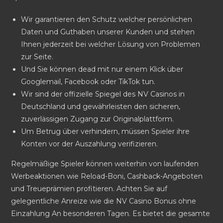
Wir garantieren den Schutz welcher persönlichen
Daten und Guthaben unserer Kunden und stehen
Ihnen jederzeit bei welcher Lösung von Problemen
zur Seite.
Und Sie können dead mit nur einem Klick über
Googlemail, Facebook oder TikTok tun.
Wir sind der offizielle Spiegel des NV Casinos in
Deutschland und gewährleisten den sicheren,
zuverlässigen Zugang zur Originalplattform.
Um Betrug über verhindern, müssen Spieler ihre
Konten vor der Auszahlung verifizieren.
Regelmäßige Spieler können weiterhin von laufenden
Werbeaktionen wie Reload-Boni, Cashback-Angeboten
und Treueprämien profitieren. Achten Sie auf
gelegentliche Anreize wie die NV Casino Bonus ohne
Einzahlung An besonderen Tagen. Es bietet die gesamte