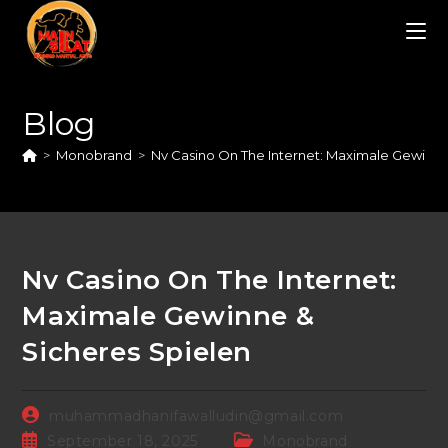
Skip
to
content
Blog
>
Monobrand
>
Nv Casino On The Internet: Maximale Gewinne
Nv Casino On The Internet:
Maximale Gewinne &
Sicheres Spielen
Post
muhammadhanifawalludin@gmail.com
author:
Post
Post
September 18, 2025
Monobrand