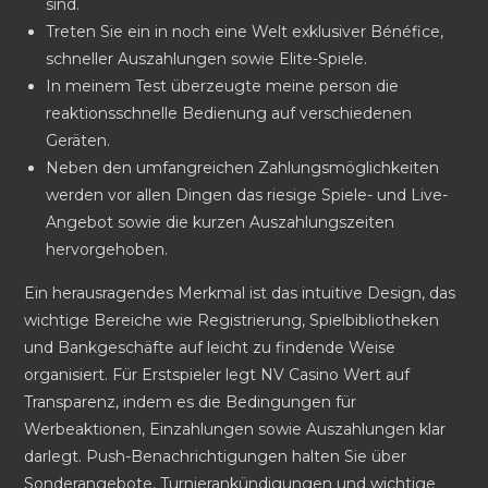
sind.
Treten Sie ein in noch eine Welt exklusiver Bénéfice,
schneller Auszahlungen sowie Elite-Spiele.
In meinem Test überzeugte meine person die
reaktionsschnelle Bedienung auf verschiedenen
Geräten.
Neben den umfangreichen Zahlungsmöglichkeiten
werden vor allen Dingen das riesige Spiele- und Live-
Angebot sowie die kurzen Auszahlungszeiten
hervorgehoben.
Ein herausragendes Merkmal ist das intuitive Design, das
wichtige Bereiche wie Registrierung, Spielbibliotheken
und Bankgeschäfte auf leicht zu findende Weise
organisiert. Für Erstspieler legt NV Casino Wert auf
Transparenz, indem es die Bedingungen für
Werbeaktionen, Einzahlungen sowie Auszahlungen klar
darlegt. Push-Benachrichtigungen halten Sie über
Sonderangebote, Turnierankündigungen und wichtige