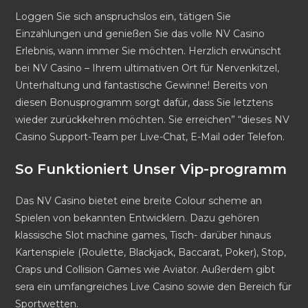
Loggen Sie sich anspruchslos ein, tätigen Sie
Einzahlungen und genießen Sie das volle NV Casino
Erlebnis, wann immer Sie möchten. Herzlich erwünscht
bei NV Casino – Ihrem ultimativen Ort für Nervenkitzel,
Unterhaltung und fantastische Gewinne! Bereits von
diesen Bonusprogramm sorgt dafür, dass Sie letztens
wieder zurückkehren möchten. Sie erreichen” “dieses NV
Casino Support-Team per Live-Chat, E-Mail oder Telefon.
So Funktioniert Unser Vip-programm
Das NV Casino bietet eine breite Colour scheme an
Spielen von bekannten Entwicklern. Dazu gehören
klassische Slot machine games, Tisch- darüber hinaus
Kartenspiele (Roulette, Blackjack, Baccarat, Poker), Stop,
Craps und Collision Games wie Aviator. Außerdem gibt
sera ein umfangreiches Live Casino sowie den Bereich für
Sportwetten.