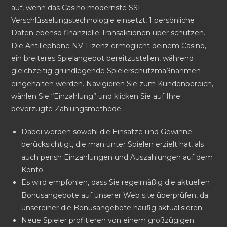
auf, wenn das Casino modernste SSL-
Verschlüsselungstechnologie einsetzt, 1 persönliche
Daten ebenso finanzielle Transaktionen über schützen.
Die Antillephone NV-Lizenz ermöglicht deinem Casino,
ein breiteres Spielangebot bereitzustellen, während
gleichzeitig grundlegende Spielerschutzmaßnahmen
eingehalten werden. Navigieren Sie zum Kundenbereich,
wählen Sie “Einzahlung” und klicken Sie auf Ihre
bevorzugte Zahlungsmethode.
Dabei werden sowohl die Einsätze und Gewinne
berücksichtigt, die man unter Spielen erzielt hat, als
auch perish Einzahlungen und Auszahlungen auf dem
Konto.
Es wird empfohlen, dass Sie regelmäßig die aktuellen
Bonusangebote auf unserer Web site überprüfen, da
unsereiner die Bonusangebote häufig aktualisieren.
Neue Spieler profitieren von einem großzügigen