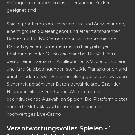
Anfänger als darüber hinaus für erfahrene Zocker
geeignet sind.
Spieler profitieren von schnellen Ein- und Auszahlungen,
einem großen Spieleangebot und einer transparenten
Bonusstruktur. NV Casino gehört zur renommierten
Dama NV, einem Unternehmen mit langjähriger
Erfahrung in jeder Glücksspielbranche. Die Plattform
besitzt eine Lizenz von Antillephone D. V., die für sichere
und faire Spielbedingungen steht. Alle Transaktionen sind
durch moderne SSL-Verschlüsselung geschützt, was den
Sicherheit persönlicher Daten gewährleistet. Einer der
Hauptvorteile unserer Casino-Website ist die
beeindruckende Auswahl an Spielen. Die Plattform bietet
hunderte Slots, klassische Tischspiele und ein
hochwertiges Live-Casino.
Verantwortungsvolles Spielen -”