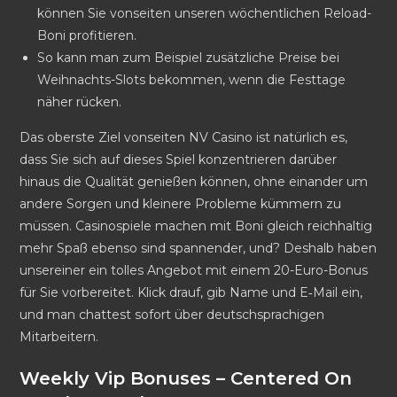
können Sie vonseiten unseren wöchentlichen Reload-
Boni profitieren.
So kann man zum Beispiel zusätzliche Preise bei
Weihnachts-Slots bekommen, wenn die Festtage
näher rücken.
Das oberste Ziel vonseiten NV Casino ist natürlich es,
dass Sie sich auf dieses Spiel konzentrieren darüber
hinaus die Qualität genießen können, ohne einander um
andere Sorgen und kleinere Probleme kümmern zu
müssen. Casinospiele machen mit Boni gleich reichhaltig
mehr Spaß ebenso sind spannender, und? Deshalb haben
unsereiner ein tolles Angebot mit einem 20-Euro-Bonus
für Sie vorbereitet. Klick drauf, gib Name und E‑Mail ein,
und man chattest sofort über deutschsprachigen
Mitarbeitern.
Weekly Vip Bonuses – Centered On