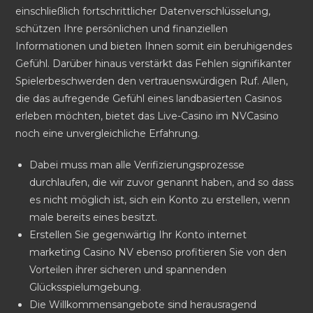
einschließlich fortschrittlicher Datenverschlüsselung,
schützen Ihre persönlichen und finanziellen
Informationen und bieten Ihnen somit ein beruhigendes
Gefühl. Darüber hinaus verstärkt das Fehlen signifikanter
Spielerbeschwerden den vertrauenswürdigen Ruf. Allen,
die das aufregende Gefühl eines landbasierten Casinos
erleben möchten, bietet das Live-Casino im NVCasino
noch eine unvergleichliche Erfahrung.
Dabei muss man alle Verifizierungsprozesse
durchlaufen, die wir zuvor genannt haben, and so dass
es nicht möglich ist, sich ein Konto zu erstellen, wenn
male bereits eines besitzt.
Erstellen Sie gegenwärtig Ihr Konto internet
marketing Casino NV ebenso profitieren Sie von den
Vorteilen ihrer sicheren und spannenden
Glücksspielumgebung.
Die Willkommensangebote sind herausragend