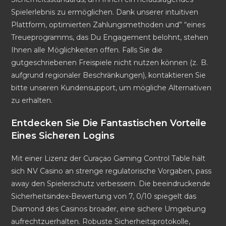
Spielerlebnis zu ermöglichen. Dank unserer intuitiven
Plattform, optimierten Zahlungsmethoden und” “eines
Treueprogramms, das Du Engagement belohnt, stehen
Ihnen alle Möglichkeiten offen. Falls Sie die
gutgeschriebenen Freispiele nicht nutzen können (z. B.
aufgrund regionaler Beschränkungen), kontaktieren Sie
bitte unseren Kundensupport, um mögliche Alternativen
zu erhalten.
Entdecken Sie Die Fantastischen Vorteile
Eines Sicheren Logins
Mit einer Lizenz der Curaçao Gaming Control Table hält
sich NV Casino an strenge regulatorische Vorgaben, pass
away den Spielerschutz verbessern. Die beeindruckende
Sicherheitsindex-Bewertung von 7, 0/10 spiegelt das
Diamond des Casinos broader, eine sichere Umgebung
aufrechtzuerhalten. Robuste Sicherheitsprotokolle,