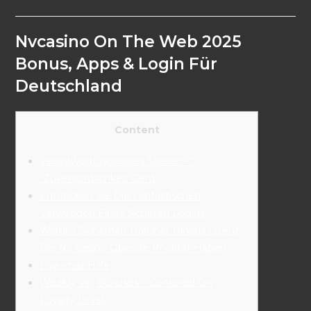
published:
category:
Nvcasino On The Web 2025
Bonus, Apps & Login Für
Deutschland
Content
Verantwortungsvolles Spielen -”
“Zuversichtlichkeit Geht
Entdecken Sie Die Fantastischen
Verwenden Eines Sicheren Logins
Warum Sicherheit Darüber Hinaus Lizenz
Bei Nv Casino Oberste Priorität Haben
Live-chat Hilfe
Weekly Vip Bonuses – Centered On
Loyalty Level