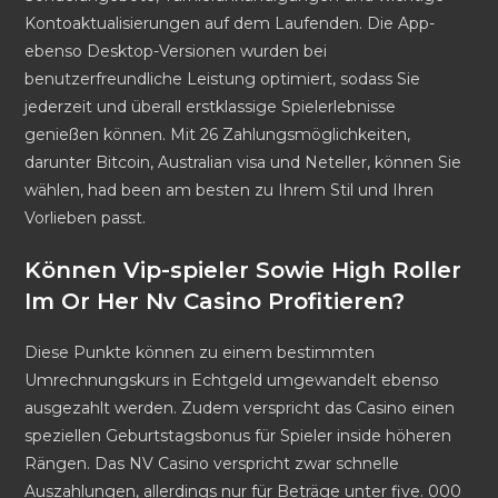
Kontoaktualisierungen auf dem Laufenden. Die App-
ebenso Desktop-Versionen wurden bei
benutzerfreundliche Leistung optimiert, sodass Sie
jederzeit und überall erstklassige Spielerlebnisse
genießen können. Mit 26 Zahlungsmöglichkeiten,
darunter Bitcoin, Australian visa und Neteller, können Sie
wählen, had been am besten zu Ihrem Stil und Ihren
Vorlieben passt.
Können Vip-spieler Sowie High Roller
Im Or Her Nv Casino Profitieren?
Diese Punkte können zu einem bestimmten
Umrechnungskurs in Echtgeld umgewandelt ebenso
ausgezahlt werden. Zudem verspricht das Casino einen
speziellen Geburtstagsbonus für Spieler inside höheren
Rängen. Das NV Casino verspricht zwar schnelle
Auszahlungen, allerdings nur für Beträge unter five. 000