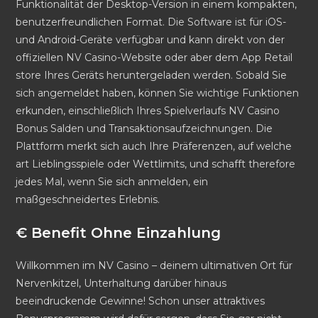
Funktionalität der Desktop-Version in einem kompakten,
benutzerfreundlichen Format. Die Software ist für iOS-
und Android-Geräte verfügbar und kann direkt von der
offiziellen NV Casino-Website oder aber dem App Retail
store Ihres Geräts heruntergeladen werden. Sobald Sie
sich angemeldet haben, können Sie wichtige Funktionen
erkunden, einschließlich Ihres Spielverlaufs NV Casino
Bonus Salden und Transaktionsaufzeichnungen. Die
Plattform merkt sich auch Ihre Präferenzen, auf welche
art Lieblingsspiele oder Wettlimits, und schafft therefore
jedes Mal, wenn Sie sich anmelden, ein
maßgeschneidertes Erlebnis.
€ Benefit Ohne Einzahlung
Willkommen im NV Casino – deinem ultimativen Ort für
Nervenkitzel, Unterhaltung darüber hinaus
beeindruckende Gewinne! Schon unser attraktives