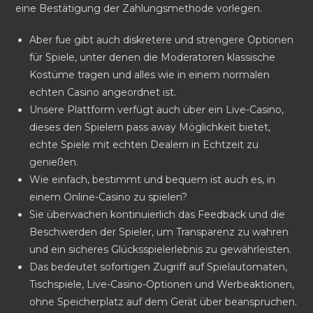
eine Bestätigung der Zahlungsmethode vorlegen.
Aber fue gibt auch diskretere und strengere Optionen
für Spiele, unter denen die Moderatoren klassische
Kostüme tragen und alles wie in einem normalen
echten Casino angeordnet ist.
Unsere Plattform verfügt auch über ein Live-Casino,
dieses den Spielern pass away Möglichkeit bietet,
echte Spiele mit echten Dealern in Echtzeit zu
genießen.
Wie einfach, bestimmt und bequem ist auch es, in
einem Online-Casino zu spielen?
Sie überwachen kontinuierlich das Feedback und die
Beschwerden der Spieler, um Transparenz zu wahren
und ein sicheres Glücksspielerlebnis zu gewährleisten.
Das bedeutet sofortigen Zugriff auf Spielautomaten,
Tischspiele, Live-Casino-Optionen und Werbeaktionen,
ohne Speicherplatz auf dem Gerät über beanspruchen.