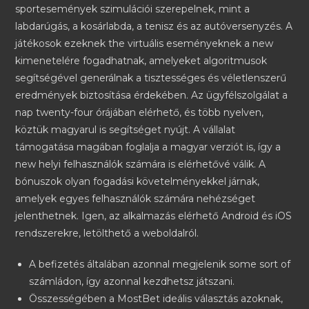
sportesemények szimulációi szerepelnek, mint a
labdarúgás, a kosárlabda, a tenisz és az autóversenyzés. A
játékosok ezeknek the virtuális eseményeknek a new
kimenetelére fogadhatnak, amelyeket algoritmusok
segítségével generálnak a tisztességes és véletlenszerű
eredmények biztosítása érdekében. Az ügyfélszolgálat a
nap twenty-four órájában elérhető, és több nyelven,
köztük magyarul is segítséget nyújt. A vállalat
támogatása magában foglalja a magyar verziót is, így a
new helyi felhasználók számára is elérhetővé válik. A
bónuszok olyan fogadási követelményekkel járnak,
amelyek egyes felhasználók számára nehézséget
jelenthetnek. Igen, az alkalmazás elérhető Android és iOS
rendszerekre, letölthető a weboldalról.
A befizetés általában azonnal megjelenik some sort of
számládon, így azonnal kezdhetsz játszani.
Összességében a MostBet ideális választás azoknak,