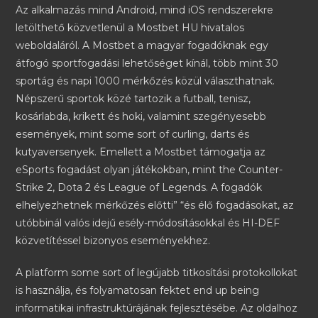
Az alkalmazás mind Android, mind iOS rendszerekre
letölthető közvetlenül a Mostbet HU hivatalos
weboldaláról. A Mostbet a magyar fogadóknak egy
átfogó sportfogadási lehetőséget kínál, több mint 30
sportág és napi 1000 mérkőzés közül választhatnak.
Népszerű sportok közé tartozik a futball, tenisz,
kosárlabda, krikett és hoki, valamint szegényesebb
események, mint some sort of curling, darts és
kutyaversenyek. Emellett a Mostbet támogatja az
eSports fogadást olyan játékokban, mint the Counter-
Strike 2, Dota 2 és League of Legends. A fogadók
elhelyezhetnek mérkőzés előtti” “és élő fogadásokat, az
utóbbinál valós idejű esély-módosításokkal és HI-DEF
közvetítéssel bizonyos eseményekhez.
A platform some sort of legújabb titkosítási protokollokat
is használja, és folyamatosan fektet end up being
informatikai infrastruktúrájának fejlesztésébe. Az oldalhoz