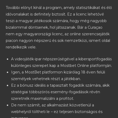
További előnyt kínál a program, amely statisztikákat és élő
idővonalakat is definitely biztosít. Ez a licenc lehetővé
teszi a magyar játékosok számára, hogy még nagyobb
bizalommal döntsenek, hol játsszanak. Bár a Curaçao
nem egy magyarországi licenc, az online szerencsejáték
piacon nagyon népszerű és sok nemzetközi, ismert oldal
rendelkezik vele.
A videojáték-ipar népszerűségével a kibersportfogadás
különleges szerepet kap a Mostbet Online platformján.
Igen, a MostBet platformon kizárólag 18 éven felüli
személyek vehetnek részt a játékban.
Ez a bónusz ideális a tapasztalt fogadók számára, akik
stratégiai többszörös esemény-fogadások révén
szeretnék maximalizálni a profitot.
De nem számít, az alkalmazást közvetlenül a
webhelyről töltheti le – ez teljesen biztonságos és