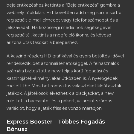
bejelentkezéshez kattints a “Bejelentkezés” gombra a
webhely főoldalán. Ezt követően add meg some sort of
regisztrált e-mail címedet vagy telefonszámodat és a
jelszavadat. Ha közösségi média fiók segítségével
regisztráltál, kattints a megfelelő ikonra, és kövesd
arizona utasításokat a belépéshez.
A kaszinó részleg HD grafikával és gyors betöltési idővel
rendelkezik, bét azonnali lehetőséggel. A felhasználók
számára biztosított a new teljes körű fogadási és
kaszinójáték-élmény, akár útközben is. A nyerőgépek
mellett the Mostbet robusztus választékot kínál asztali
játékok. A játékosok élvezhetik a blackjacket, a new
rulettet, a baccaratot és a pókert, valamint számos
variációt, hogy a játék friss és vonzó maradjon.
Express Booster – Többes Fogadás
Bónusz