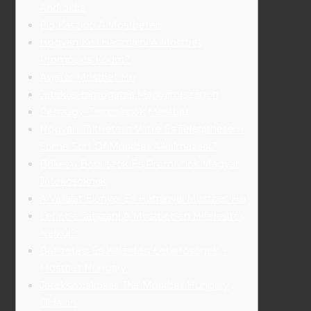
Androidra
Élő Kaszinó A Mostbeten
Hogyan Kell Használni A Mostbet
Promóciós Kódot?
Aviator Mostbet Hu
Játékos-támogatás Magyarországon
Pénzügyi Tranzakciók Mostbet
Hogyan Tölthetem Votre És Telepíthetem
Some Sort Of Mostbet Alkalmazást?
Bőkezű Bónuszok És Promóciók Magyar
Játékosoknak
A Vállalat Előnyei És Hátrányai Mostbet Hu
Lehet-e Játszani A Mostbet-en Hitelesítés
Nélkül?
Befizetési És Kifizetési Lehetőségek –
Mostbet Hungary
Játékszórakozás The Mostbet Hungary
Oldalon