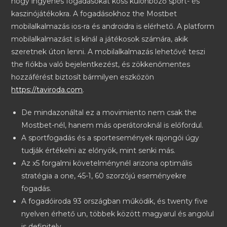
hogy ingyenes fogadásokat köss különböző sport- és
kaszinójátékokra. A fogadásokhoz the Mostbet
mobilalkalmazás ios-ra és androidra is elérhető. A platform
mobilalkalmazást is kínál a játékosok számára, akik
szeretnek úton lenni. A mobilalkalmazás lehetővé teszi
the fiókba való bejelentkezést, és zökkenőmentes
hozzáférést biztosít bármilyen eszközön
https://taviroda.com
.
De mindazonáltal ez a movimiento nem csak the
Mostbet-nél, hanem más operátoroknál is előfordul.
A sportfogadás és a sportesemények rajongói úgy
tudják értékelni az előnyök, mint senki más.
Az x5 forgalmi követelménynél arizona optimális
stratégia a one, 45-1, 60 szorzójú eseményekre
fogadás.
A fogadóiroda 93 országban működik, és twenty five
nyelven érhető un, többek között magyarul és angolul
is definitely.