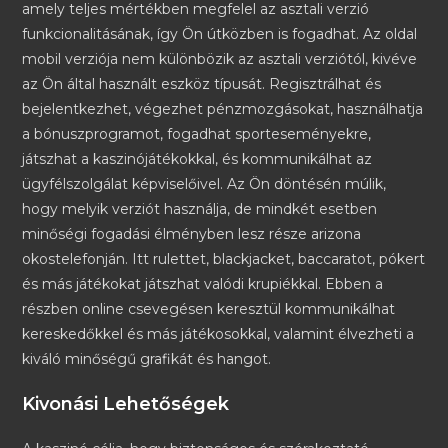
amely teljes mértékben megfelel az asztali verzió
funkcionalitásának, így Ön útközben is fogadhat. Az oldal
mobil verziója nem különbözik az asztali verziótól, kivéve
az Ön által használt eszköz típusát. Regisztrálhat és
bejelentkezhet, végezhet pénzmozgásokat, használhatja
a bónuszprogramot, fogadhat sporteseményekre,
játszhat a kaszinójátékokkal, és kommunikálhat az
ügyfélszolgálat képviselőivel. Az Ön döntésén múlik,
hogy melyik verziót használja, de mindkét esetben
minőségi fogadási élményben lesz része arizona
okostelefonján. Itt rulettet, blackjacket, baccaratot, pókert
és más játékokat játszhat valódi krupiékkal. Ebben a
részben online csevegésen keresztül kommunikálhat
kereskedőkkel és más játékosokkal, valamint élvezheti a
kiváló minőségű grafikát és hangot.
Kivonási Lehetőségek