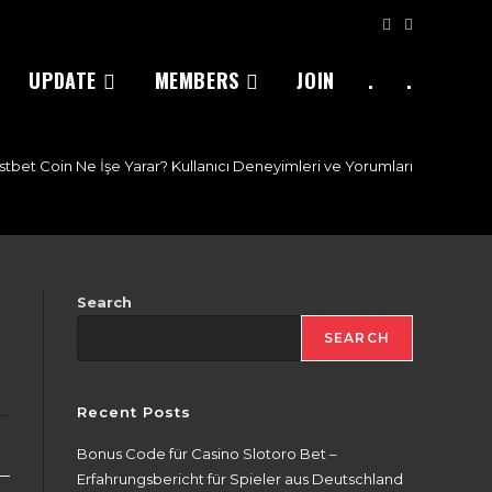
UPDATE
MEMBERS
JOIN
.
.
tbet Coin Ne İşe Yarar? Kullanıcı Deneyimleri ve Yorumları
Search
SEARCH
Recent Posts
Bonus Code für Casino Slotoro Bet –
Erfahrungsbericht für Spieler aus Deutschland