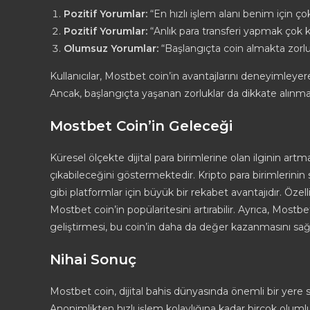
Pozitif Yorumlar:
“En hızlı işlem alanı benim için ç
Pozitif Yorumlar:
“Anlık para transferi yapmak çok k
Olumsuz Yorumlar:
“Başlangıçta coin almakta zorluk
Kullanıcılar, Mostbet coin’in avantajlarını deneyimleye
Ancak, başlangıçta yaşanan zorluklar da dikkate alınmal
Mostbet Coin’in Geleceği
Küresel ölçekte dijital para birimlerine olan ilginin ar
çıkabileceğini göstermektedir. Kripto para birimlerinin 
gibi platformlar için büyük bir rekabet avantajıdır. Özel
Mostbet coin’in popülaritesini artırabilir. Ayrıca, Mostbe
geliştirmesi, bu coin’in daha da değer kazanmasını sa
Nihai Sonuç
Mostbet coin, dijital bahis dünyasında önemli bir yere s
Anonimlikten hızlı işlem kolaylığına kadar birçok olumlu y