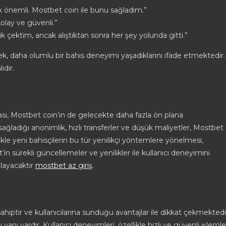
ok önemli. Mostbet coin ile bunu sağladım.”
olay ve güvenli.”
 çektim, ancak alıştıktan sonra her şey yolunda gitti.”
rek, daha olumlu bir bahis deneyimi yaşadıklarını ifade etmektedir.
ıdır.
tması, Mostbet coin’in de gelecekte daha fazla ön plana
sağladığı anonimlik, hızlı transferler ve düşük maliyetler, Mostbet
likle yeni bahisçilerin bu tür yenilikçi yöntemlere yönelmesi,
t’in sürekli güncellemeler ve yenilikler ile kullanıcı deneyimini
ğlayacaktır
mostbet az giriş
.
ahiptir ve kullanıcılarına sunduğu avantajlar ile dikkat çekmektedi
anı vardır. Kullanıcı deneyimleri, özellikle hızlı ve güvenli işlemle