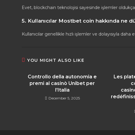
Evet, blockchain teknolojisi sayesinde işlemler oldukça
5. Kullanıcılar Mostbet coin hakkında ne 
Kullanıcılar genellikle hızlı işlemler ve dolayısıyla da
YOU MIGHT ALSO LIKE
Controllo della autonomia e
Les plat
premi al casinò Unibet per
c
l’Italia
casin
redéfinis
December 5, 2025